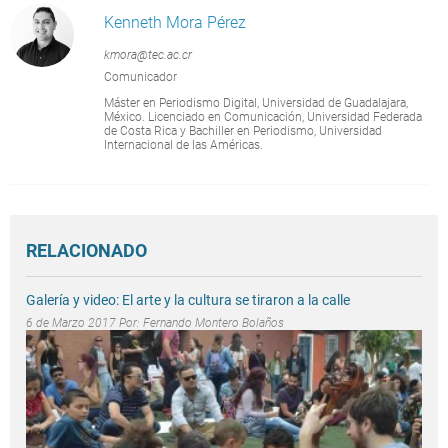
Kenneth Mora Pérez
kmora@tec.ac.cr
Comunicador
Máster en Periodismo Digital, Universidad de Guadalajara,
México. Licenciado en Comunicación, Universidad Federada
de Costa Rica y Bachiller en Periodismo, Universidad
Internacional de las Américas.
RELACIONADO
Galería y video: El arte y la cultura se tiraron a la calle
6 de Marzo 2017 Por:
Fernando Montero Bolaños