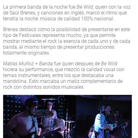
La primera banda de la noche fue
Be Wild
, quien con la voz
de Saúl Brenes, y canciones en inglés, marcó el ritmo que
tendría la noche: música de calidad 100% nacional.
Brenes destacó cómo la posibilidad de presentarse en este
tipo de Festivales representa mucho, ya que permite
mostrar mediante el rock la esencia de cada uno y de cada
banda, al mismo tiempo de presentar producciones
totalmente originales.
Matías Muñoz + Banda
fue quien después de
Be Wild
hiciera su performance, que mezcló la calidad vocal con
temas instrumentales, entre los que destacaba una
mandolina. Esto marcaba un matiz complementario de
rock con distintos sonidos musicales.