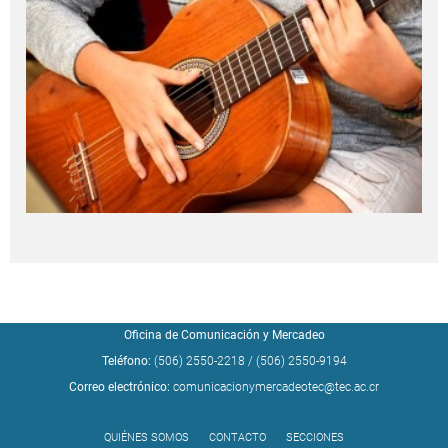
Oficina de Comunicación y Mercadeo
Teléfono:
(506) 2550-2218
/
(506) 2550-9194
Correo electrónico:
comunicacionymercadeotec@tec.ac.cr
QUIÉNES SOMOS
CONTACTO
SECCIONES