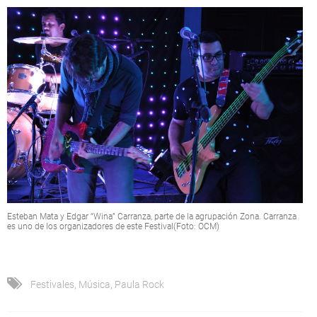
Esteban Mata y Edgar “Wina” Carranza, parte de la agrupación Zona. Carranza
es uno de los organizadores de este Festival(Foto: OCM)
Festivales
,
Música
,
Paula Rock