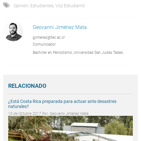
Opinión
,
Estudiantes
,
Voz Estudiantil
Geovanni Jiménez Mata
gjimenez@tec.ac.cr
Comunicador
Bachiller en Periodismo, Universidad San Judas Tadeo.
RELACIONADO
¿Está Costa Rica preparada para actuar ante desastres
naturales?
10 de Octubre 2017 Por:
Geovanni Jiménez Mata