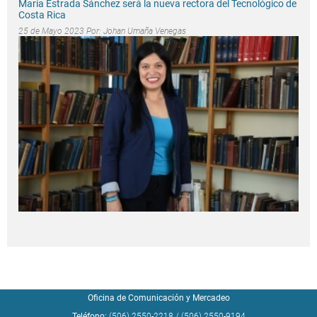
María Estrada Sánchez será la nueva rectora del Tecnológico de
Costa Rica
25 de Mayo 2023 Por:
Johan Umaña Venegas
Oficina de Comunicación y Mercadeo
Teléfono:
(506) 2550-2218
/
(506) 2550-9194