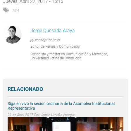
Jueves, Abril 27, 2017 - 15:15
AIR
Jorge Quesada Araya
jquesada@tec.ac.cr
Editor de Pensis y Comunicador
Periodista y máster en Comunicación y Mercadeo,
Universidad Latina de Costa Rica.
RELACIONADO
Siga en vivo la sesión ordinaria de la Asamblea Institucional
Representativa
21 de Abril 2017 Por:
Johan Umaña Venegas