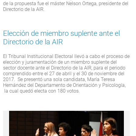
de la propuesta fue el máster Nelson Ortega, presidente del
Directorio de la AIR.
Elección de miembro suplente ante el
Directorio de la AIR
El Tribunal Institucional Electoral llevó a cabo el proceso de
elección y juramentación de un miembro suplente del
sector docente ante el Directorio de la AIR, para el periodo
comprendido entre el 27 de abril y el 30 de noviembre del
2017. Se presentó una sola candidata, María Teresa
Hernández del Departamento de Orientación y Psicología,
la cual quedó electa con 180 votos.