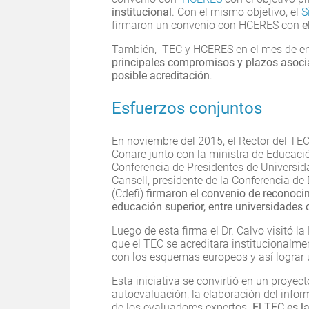
institucional
. Con el mismo objetivo, el
S
firmaron un convenio con HCERES con
e
También, TEC y HCERES en el mes de ene
principales compromisos y plazos asocia
posible acreditación
.
Esfuerzos conjuntos
En noviembre del 2015, el Rector del TEC
Conare junto con la ministra de Educació
Conferencia de Presidentes de Universi
Cansell, presidente de la Conferencia de
(Cdefi)
firmaron el convenio de reconoci
educación superior, entre universidades 
Luego de esta firma el Dr. Calvo visitó l
que el TEC se acreditara institucionalme
con los esquemas europeos y así lograr 
Esta iniciativa se convirtió en un proyect
autoevaluación, la elaboración del info
de los evaluadores expertos.
El TEC es l