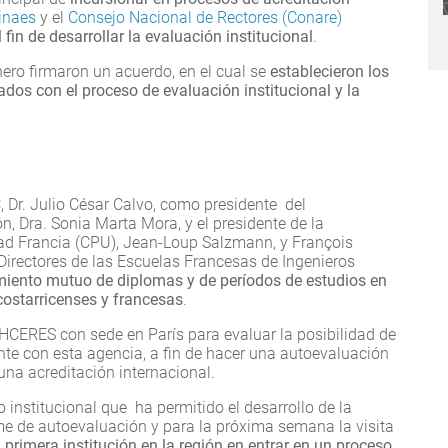
inaes
y el
Consejo Nacional de Rectores (Conare)
l fin de desarrollar la evaluación institucional
.
ro firmaron un acuerdo, en el cual se
establecieron los
dos con el proceso de evaluación institucional y la
, Dr. Julio César Calvo, como presidente del
n, Dra. Sonia Marta Mora, y el presidente de la
dad Francia (CPU), Jean-Loup Salzmann, y François
 Directores de las Escuelas Francesas de Ingenieros
miento mutuo de diplomas y de períodos de estudios en
costarricenses y francesas
.
a HCERES con sede en París para evaluar la posibilidad de
nte con esta agencia, a fin de hacer una autoevaluación
una acreditación internacional.
o institucional que ha permitido el desarrollo de la
rme de autoevaluación y para la próxima semana la visita
a primera institución en la región en entrar en un proceso