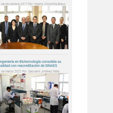
6 de Noviembre 2017 Por:
Noemy Chinchilla Bravo
Ingeniería en Biotecnología consolida su
calidad con reacreditación de SINAES
2 de Marzo 2022 Por:
Geovanni Jiménez Mata