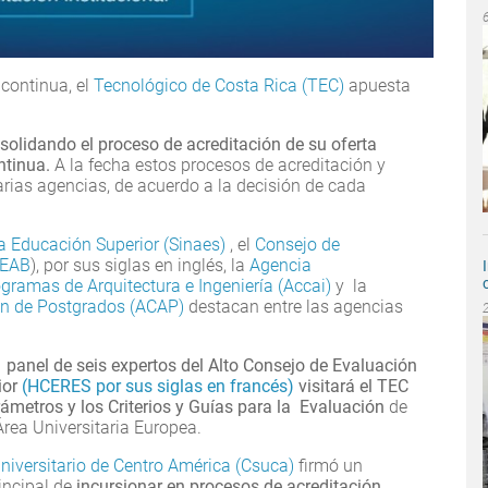
continua, el
Tecnológico de Costa Rica (TEC)
apuesta
solidando el proceso de acreditación de su oferta
ntinua.
A la fecha estos procesos de acreditación y
arias agencias, de acuerdo a la decisión de cada
a Educación Superior (Sinaes)
, el
Consejo de
CEAB
), por sus siglas en inglés, la
Agencia
ramas de Arquitectura e Ingeniería (Accai)
y la
ón de Postgrados (ACAP)
destacan entre las agencias
 panel de seis expertos del Alto Consejo de Evaluación
ior
(HCERES por sus siglas en francés)
visitará el TEC
ámetros y los Criterios y Guías para la Evaluación
de
Área Universitaria Europea.
niversitario de Centro América (Csuca)
firmó un
incipal de
incursionar en procesos de acreditación