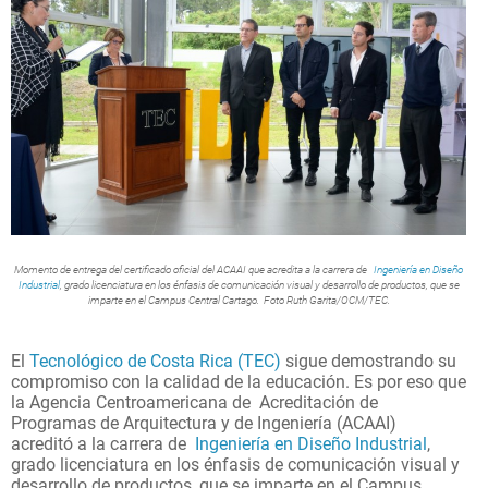
Momento de entrega del certificado oficial del ACAAI que acredita a la carrera de
Ingeniería en Diseño
Industrial
, grado licenciatura en los énfasis de comunicación visual y desarrollo de productos, que se
imparte en el Campus Central Cartago. Foto Ruth Garita/OCM/TEC.
El
Tecnológico de Costa Rica (TEC)
sigue demostrando su
compromiso con la calidad de la educación. Es por eso que
la Agencia Centroamericana de Acreditación de
Programas de Arquitectura y de Ingeniería (ACAAI)
acreditó a la carrera de
Ingeniería en Diseño Industrial
,
grado licenciatura en los énfasis de comunicación visual y
desarrollo de productos, que se imparte en el Campus