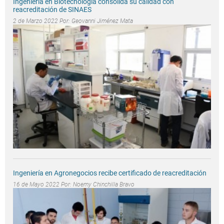
Ingeniería en Biotecnología consolida su calidad con
reacreditación de SINAES
2 de Marzo 2022 Por:
Geovanni Jiménez Mata
Ingeniería en Agronegocios recibe certificado de reacreditación
16 de Mayo 2022 Por:
Noemy Chinchilla Bravo