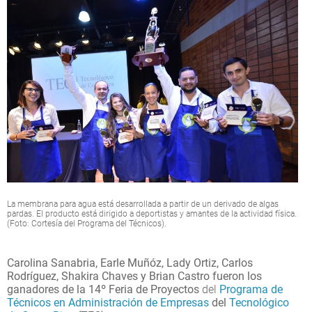
La membrana para agua está desarrollada a partir de un derivado de algas
pardas. El producto está dirigido a deportistas y amantes de la actividad física.
(Foto: Cortesía del Programa del Técnicos).
Carolina Sanabria, Earle Muñóz, Lady Ortiz, Carlos
Rodríguez, Shakira Chaves y Brian Castro fueron los
ganadores de la 14º Feria de Proyectos
del
Programa de
Técnicos en Administración de Empresas
del
Tecnológico