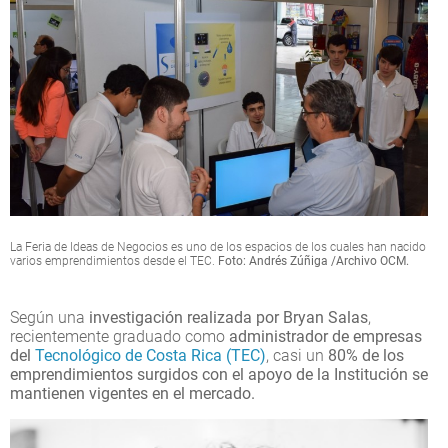
La Feria de Ideas de Negocios es uno de los espacios de los cuales han nacido
varios emprendimientos desde el TEC.
Foto: Andrés Zúñiga /Archivo OCM.
Según una
investigación realizada por Bryan Salas
,
recientemente graduado como
administrador de empresas
del
Tecnológico de Costa Rica (TEC)
, casi un
80% de los
emprendimientos surgidos con el apoyo de la Institución se
mantienen vigentes en el mercado.