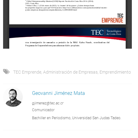
TEC Emprende
,
Administración de Empresas
,
Emprendimiento
Geovanni Jiménez Mata
gjimenez@tec.ac.cr
Comunicador
Bachiller en Periodismo, Universidad San Judas Tadeo.