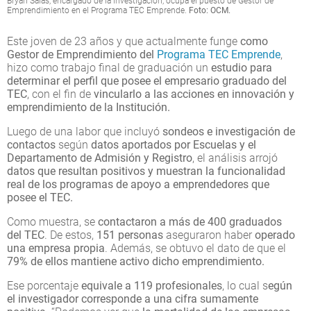
Bryan Salas, encargado de la investigación, ocupa el puesto de Gestor de
Emprendimiento en el Programa TEC Emprende.
Foto: OCM.
Este joven de 23 años y que actualmente funge
como
Gestor de Emprendimiento del
Programa TEC Emprende
,
hizo como trabajo final de graduación un
estudio para
determinar el perfil que posee el empresario graduado del
TEC
, con el fin de
vincularlo a las acciones en innovación y
emprendimiento de la Institución.
Luego de una labor que incluyó
sondeos e investigación de
contactos
según
datos aportados por Escuelas y el
Departamento de Admisión y Registro
, el análisis arrojó
datos que resultan positivos y muestran la funcionalidad
real de los programas de apoyo a emprendedores que
posee el TEC.
Como muestra, se
contactaron a
más de 400 graduados
del TEC
. De estos,
151 personas
aseguraron haber
operado
una empresa propia
. Además, se obtuvo el dato de que el
79% de ellos mantiene activo dicho emprendimiento.
Ese porcentaje
equivale a 119 profesionales
, lo cual s
egún
el investigador corresponde a una cifra sumamente