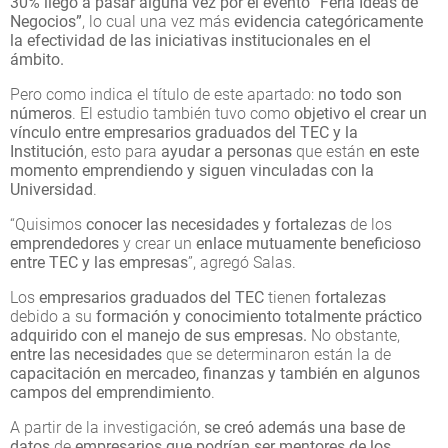
30% llegó a pasar alguna vez por el evento “Feria Ideas de
Negocios”
, lo cual una vez más
evidencia categóricamente
la efectividad de las iniciativas institucionales en el
ámbito.
Pero como indica el título de este apartado:
no todo son
números
. El estudio también tuvo como
objetivo el crear un
vínculo entre empresarios graduados del TEC y la
Institución
, esto para
ayudar a personas
que están
en este
momento emprendiendo y siguen vinculadas con la
Universidad
.
“Quisimos
conocer las necesidades y fortalezas
de los
emprendedores
y crear un
enlace mutuamente beneficioso
entre TEC y las empresas
”, agregó Salas.
Los
empresarios graduados del TEC
tienen
fortalezas
debido a su
formación y conocimiento totalmente práctico
adquirido con el manejo de sus empresas.
No obstante,
entre las necesidades
que se determinaron están la de
capacitación en mercadeo, finanzas y también en algunos
campos del emprendimiento
.
A partir de la investigación,
se creó además una base de
datos
de
empresarios que podrían ser mentores de los