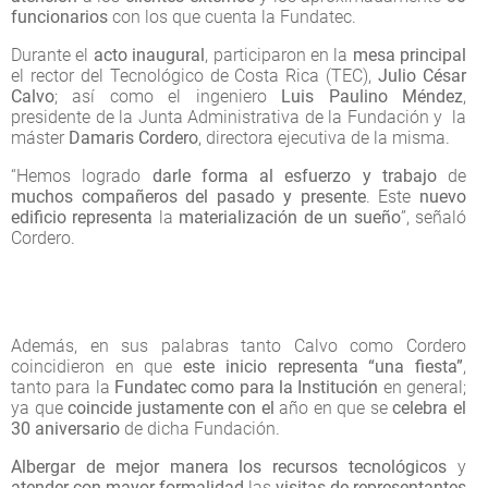
funcionarios
con los que cuenta la Fundatec.
Durante el
acto inaugural
, participaron en la
mesa principal
el rector del Tecnológico de Costa Rica (TEC),
Julio César
Calvo
; así como el ingeniero
Luis Paulino Méndez
,
presidente de la Junta Administrativa de la Fundación y la
máster
Damaris Cordero
, directora ejecutiva de la misma.
“Hemos logrado
darle forma al esfuerzo y trabajo
de
muchos compañeros del pasado y presente
. Este
nuevo
edificio representa
la
materialización de un sueño
”, señaló
Cordero.
Además, en sus palabras tanto Calvo como Cordero
coincidieron en que
este inicio representa “una fiesta”
,
tanto para la
Fundatec como para la Institución
en general;
ya que
coincide justamente con el
año en que se
celebra el
30 aniversario
de dicha Fundación.
Albergar de mejor manera los recursos tecnológicos
y
atender con mayor formalidad
las
visitas de representantes