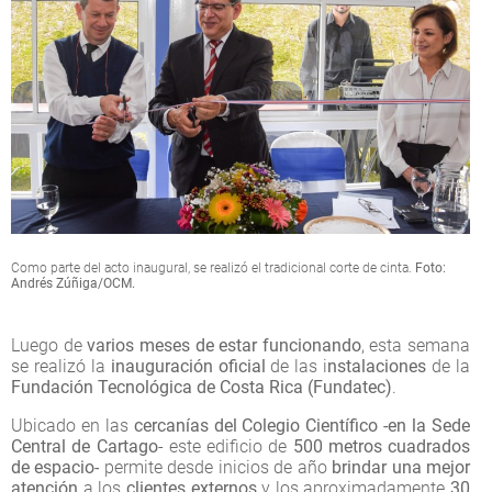
Como parte del acto inaugural, se realizó el tradicional corte de cinta.
Foto:
Andrés Zúñiga/OCM.
Luego de
varios meses de estar funcionando
, esta semana
se realizó la
inauguración oficial
de las i
nstalaciones
de la
Fundación Tecnológica de Costa Rica (Fundatec)
.
Ubicado en las
cercanías del Colegio Científico -en la Sede
Central de Cartago
- este edificio de
500 metros cuadrados
de espacio-
permite desde inicios de año
brindar una mejor
atención
a los
clientes externos
y los aproximadamente
30