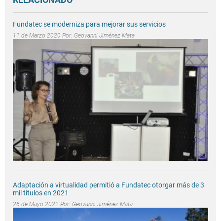
Fundatec se moderniza para mejorar sus servicios
11 de Marzo 2020 Por:
Geovanni Jiménez Mata
Adaptación a virtualidad permitió a Fundatec otorgar más de 3
mil títulos en 2021
26 de Mayo 2022 Por:
Geovanni Jiménez Mata