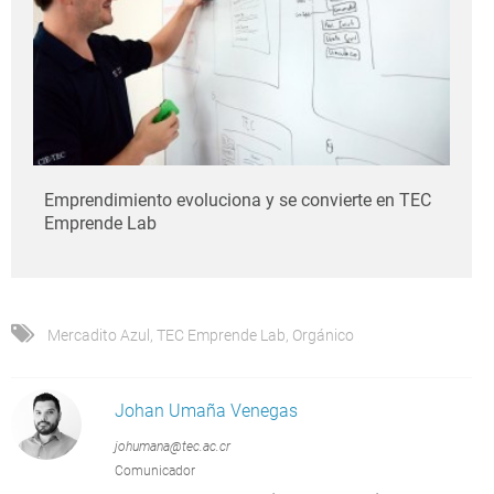
Emprendimiento evoluciona y se convierte en TEC
Emprende Lab
Mercadito Azul
,
TEC Emprende Lab
,
Orgánico
Johan Umaña Venegas
johumana@tec.ac.cr
Comunicador