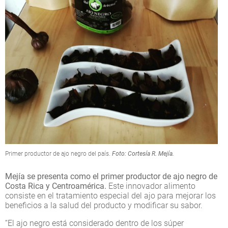
Primer productor de ajo negro del país.
Foto: Cortesía R. Mejía.
Mejía se presenta como el primer productor de ajo negro de
Costa Rica y Centroamérica.
Este innovador alimento
consiste en el tratamiento especial del ajo para mejorar los
beneficios a la salud del producto y modificar su sabor.
“El ajo negro está considerado dentro de los súper