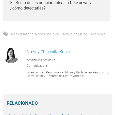
El efecto de las noticias falsas o fake news y
¿cómo detectarlas?
Conversatorio
,
Redes Sociales
,
Escuela de Física
,
FakeNews
Noemy Chinchilla Bravo
nchinchilla@tec.ac.cr
Comunicadora
Licenciada en Relaciones Públicas y Bachiller en Periodismo,
Universidad Autónoma de Centro América.
RELACIONADO