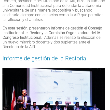
Romero, presidente del Directorio de la AIR, hizo un llamado
a la Comunidad Institucional para defender la autonomía
universitaria de una manera propositiva y buscando
celebrarla siempre con espacios como la AIR que permitan
la reflexión y el análisis.
En esta sesión, presentaron informe de gestión el Consejo
Institucional, el Rector y la Comisión Organizadora del IV
Congreso Institucional.
Además se realizó la elección de
un nuevo miembro docente y dos suplentes ante el
Directorio de la AIR.
Informe de gestión de la Rectoría