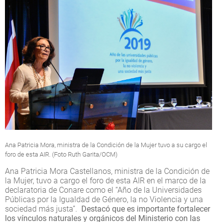
Ana Patricia Mora, ministra de la Condición de la Mujer tuvo a su cargo el
foro de esta AIR. (Foto Ruth Garita/OCM)
Ana Patricia Mora Castellanos, ministra de la Condición de
la Mujer, tuvo a cargo el foro de esta AIR en el marco de la
declaratoria de Conare como el “Año de la Universidades
Públicas por la Igualdad de Género, la no Violencia y una
sociedad más justa”.
Destacó que es importante fortalecer
los vínculos naturales y orgánicos del Ministerio con las