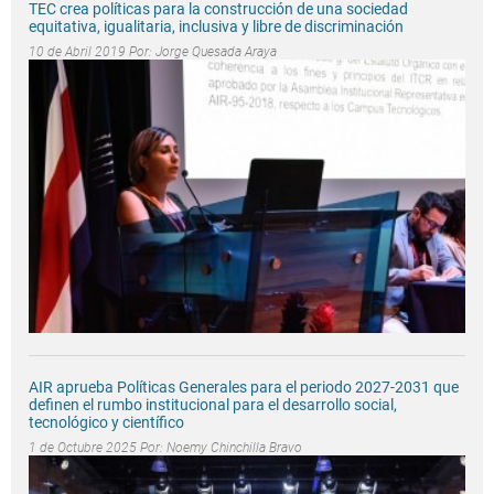
TEC crea políticas para la construcción de una sociedad
equitativa, igualitaria, inclusiva y libre de discriminación
10 de Abril 2019 Por:
Jorge Quesada Araya
AIR aprueba Políticas Generales para el periodo 2027-2031 que
definen el rumbo institucional para el desarrollo social,
tecnológico y científico
1 de Octubre 2025 Por:
Noemy Chinchilla Bravo