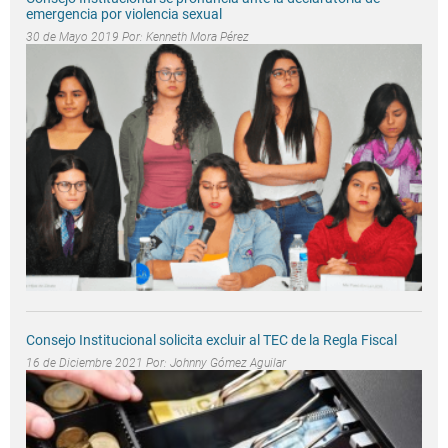
emergencia por violencia sexual
30 de Mayo 2019 Por:
Kenneth Mora Pérez
Consejo Institucional solicita excluir al TEC de la Regla Fiscal
16 de Diciembre 2021 Por:
Johnny Gómez Aguilar