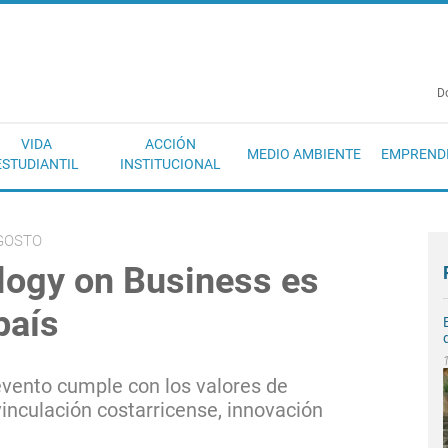
EC
D
VIDA
ACCIÓN
MEDIO AMBIENTE
EMPREND
ESTUDIANTIL
INSTITUCIONAL
AGOSTO
ogy on Business es
país
 evento cumple con los valores de
vinculación costarricense, innovación