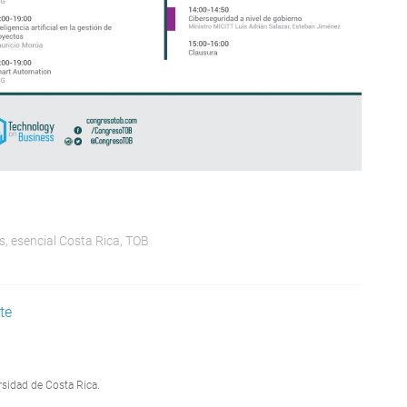
s
,
esencial Costa Rica
,
TOB
te
rsidad de Costa Rica.