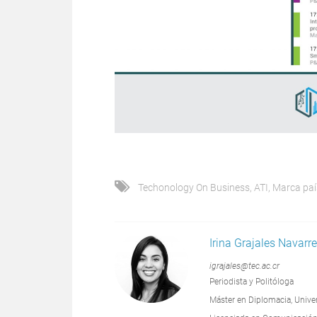
Techonology On Business
,
ATI
,
Marca paí
Irina Grajales Navarre
igrajales@tec.ac.cr
Periodista y Politóloga
Máster en Diplomacia, Unive