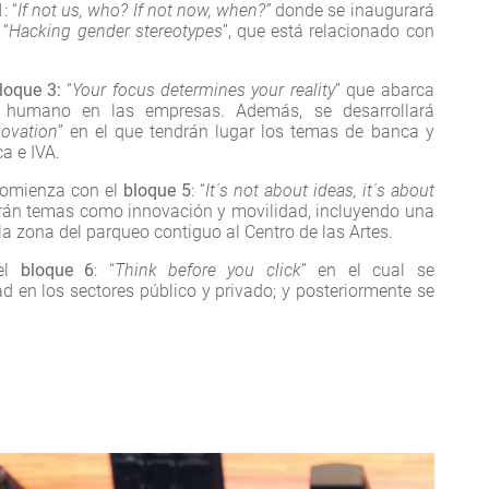
1
: “
If not us, who? If not now, when?”
donde se inaugurará
“
Hacking gender stereotypes
”, que está relacionado con
loque 3:
“
Your focus determines your reality
” que abarca
o humano en las empresas. Además, se desarrollará
novation
” en el que tendrán lugar los temas de banca y
a e IVA.
 comienza con el
bloque 5
: “
It´s not about ideas, it´s about
rán temas como innovación y movilidad, incluyendo una
la zona del parqueo contiguo al Centro de las Artes.
 el
bloque 6
: “
Think before you click
” en el cual se
d en los sectores público y privado; y posteriormente se