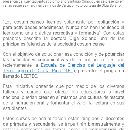
presencia del cuentacuentos colombiano Santiago Cano, quien se presentó en
varias escuelas y jardines de niños de Cartago.
Foto cortesía de Olga Solano.
“Los
costarricenses
leemos
solamente por
obligación
y
para actividades académicas
.
Nunca
nos han
inculcado
el
leer
como una práctica
recreativa
y
formativa
”. Con estas
palabras describe la
doctora Olga Solano
una de las
principales falencias
de la
sociedad costarricense
.
Con el
objetivo
de solucionar esa condición y de
potenciar
las
habilidades
comunicativas
de la población , es que
recientemente la
Escuela de Ciencias del Lenguaje del
Tecnológico de Costa Rica (TEC)
, presentó el
programa
llamado LEETEC
.
Esta iniciativa pretende que por medio de los diversos
talleres y cursos
que ofrece, los educadores a
nivel
nacional
puedan
crear en sí mismos
una
cultura
de
rescate
de la
narración oral
y
fomentar
el valor la
lectura
en sus
estudiantes.
Estos cursos de actualización están dirigidos a
docentes
de primaria y secundaria
, se impartirán
bimestralmente
y
estarán enfocados en temas como la
comprensión de