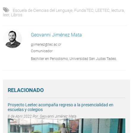
Escuela de Ciencias del Lenguaje
,
FundaTEC
,
LEETEC
,
lectura
,
leer
,
Libros
Geovanni Jiménez Mata
gjimenez@tec.ac.cr
Comunicador
Bachiller en Periodismo, Universidad San Judas Tadeo.
RELACIONADO
Proyecto Leetec acompaña regreso a la presencialidad en
escuelas y colegios
8 de Abril 2022 Por:
Geovanni Jiménez Mata