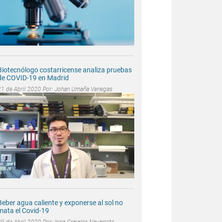
Biotecnólogo costarricense analiza pruebas
de COVID-19 en Madrid
21 de Abril 2020 Por:
Johan Umaña Venegas
Beber agua caliente y exponerse al sol no
mata el Covid-19
29 de Abril 2020 Por:
Irina Grajales Navarrete