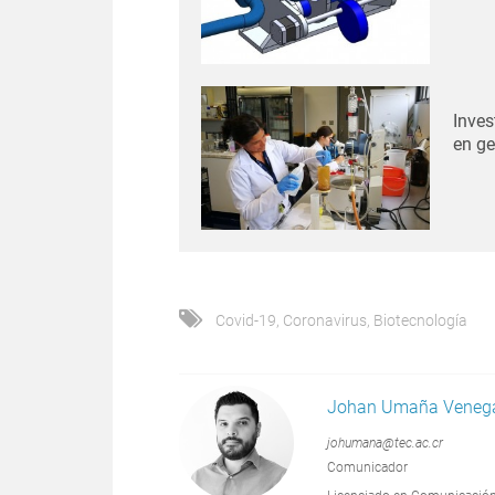
Inves
en ge
Covid-19
,
Coronavirus
,
Biotecnología
Johan Umaña Veneg
johumana@tec.ac.cr
Comunicador