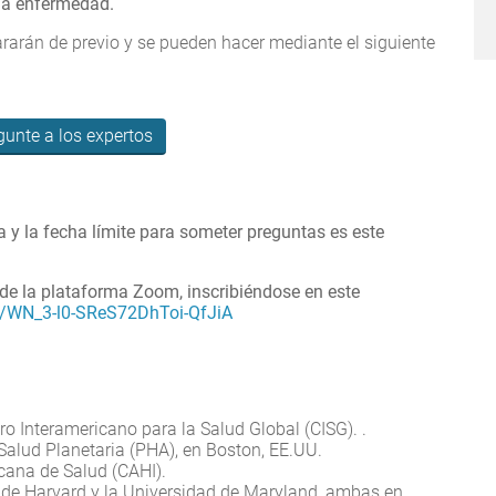
 la enfermedad.
rarán de previo y se pueden hacer mediante el siguiente
gunte a los expertos
a y la fecha límite para someter preguntas es este
 de la plataforma Zoom, inscribiéndose en este
er/WN_3-l0-SReS72DhToi-QfJiA
ro Interamericano para la Salud Global (CISG). .
 Salud Planetaria (PHA), en Boston, EE.UU.
icana de Salud (CAHI).
d de Harvard y la Universidad de Maryland, ambas en