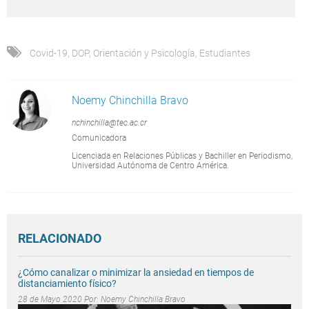
Covid-19
,
DOP
,
Orientación y Psicología
,
Estudiantes
Noemy Chinchilla Bravo
nchinchilla@tec.ac.cr
Comunicadora
Licenciada en Relaciones Públicas y Bachiller en Periodismo,
Universidad Autónoma de Centro América.
RELACIONADO
¿Cómo canalizar o minimizar la ansiedad en tiempos de
distanciamiento físico?
28 de Mayo 2020 Por:
Noemy Chinchilla Bravo