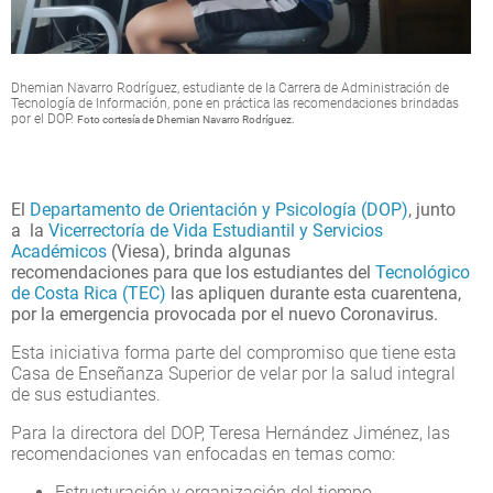
Dhemian Navarro Rodríguez, estudiante de la Carrera de Administración de
Tecnología de Información, pone en práctica las recomendaciones brindadas
por el DOP.
Foto cortesía de Dhemian Navarro Rodríguez.
El
Departamento de Orientación y Psicología (DOP)
, junto
a la
Vicerrectoría de Vida Estudiantil y Servicios
Académicos
(Viesa), brinda algunas
recomendaciones para que los estudiantes del
Tecnológico
de Costa Rica (TEC)
las apliquen durante esta cuarentena,
por la emergencia provocada por el nuevo Coronavirus.
Esta iniciativa forma parte del compromiso que tiene esta
Casa de Enseñanza Superior de velar por la salud integral
de sus estudiantes.
Para la directora del DOP, Teresa Hernández Jiménez, las
recomendaciones van enfocadas en temas como:
Estructuración y organización del tiempo.