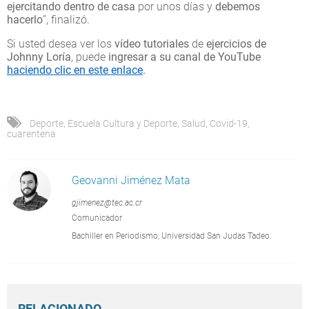
ejercitando
dentro de casa
por unos días y
debemos
hacerlo
”, finalizó.
Si usted desea ver los
vídeo tutoriales
de
ejercicios de
Johnny Loría
, puede
ingresar a su canal de YouTube
haciendo clic en este enlace
.
Deporte
,
Escuela Cultura y Deporte
,
Salud
,
Covid-19
,
cuarentena
Geovanni Jiménez Mata
gjimenez@tec.ac.cr
Comunicador
Bachiller en Periodismo, Universidad San Judas Tadeo.
RELACIONADO