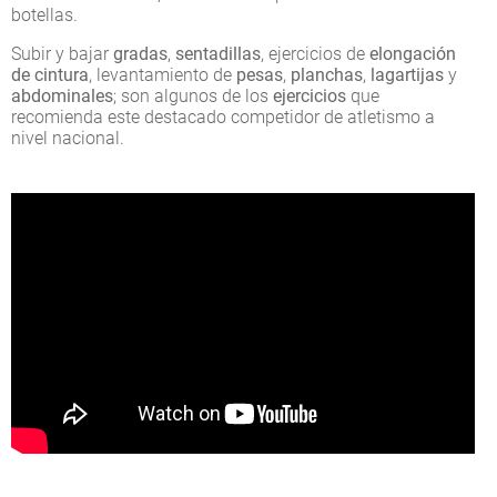
botellas.
Subir y bajar
gradas
,
sentadillas
, ejercicios de
elongación
de cintura
, levantamiento de
pesas
,
planchas
,
lagartijas
y
abdominales
; son algunos de los
ejercicios
que
recomienda este destacado competidor de atletismo a
nivel nacional.