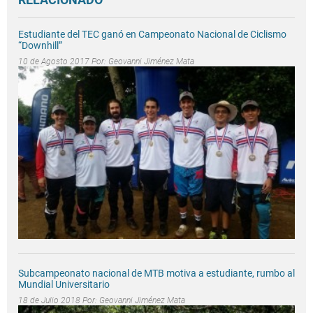
Estudiante del TEC ganó en Campeonato Nacional de Ciclismo
“Downhill”
10 de Agosto 2017 Por:
Geovanni Jiménez Mata
Subcampeonato nacional de MTB motiva a estudiante, rumbo al
Mundial Universitario
18 de Julio 2018 Por:
Geovanni Jiménez Mata