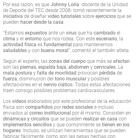
Por esa razón, es que
Johnny Loría
-docente de la Unidad
de Deporte del TEC desde 2008- tomó recientemente la
iniciativa
de diseñar
video tutoriales
sobre
ejercicios
que se
pueden
hacer desde la casa
.
“Estamos
expuestos
ante un
virus
que ha
cambiado
el
clima
y el
entorno
que nos rodea. Con este
escenario
, la
actividad física
es
fundamental
para mantenernos
saludables
y con
buena moral
”, comentó el también atleta.
Según el experto, las
zonas del cuerpo
que más se
afectan
son las
piernas
,
espalda baja
,
abdomen
y
cervicales.
La
mala postura
y
falta de movilidad
provocan
pérdida
de
fuerza
, disminución del
tono muscular
y posibles
afectaciones en el
nervio ciático.
Todas estas afectaciones
traen consigo posibles problemas cardiovasculares.
Los
vídeos
elaborados por este profesional de la educación
física son
compartidos
por
redes sociales
e incluso
enviados al
correo institucional
por él mismo. Consisten en
dinámicas
y circuitos
que se pueden
realizar en casa
con
implementos sencillos
y que comúnmente se
tienen en los
hogares
. Incluso, se utilizan herramientas que se pueden
fabricar fácilmente, como son las pesas hechas con