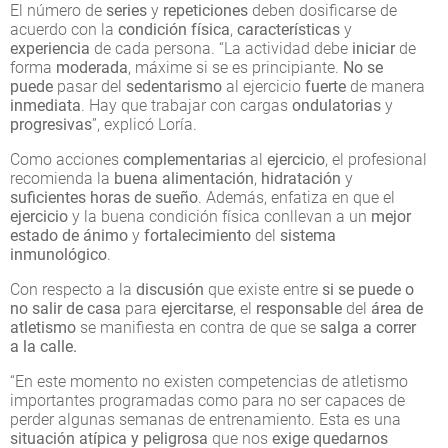
El número de
series
y
repeticiones
deben dosificarse de
acuerdo con la
condición
física
,
características
y
experiencia
de cada persona. “La actividad debe
iniciar
de
forma
moderada
, máxime si se es principiante.
No se
puede
pasar del
sedentarismo
al ejercicio
fuerte
de manera
inmediata
. Hay que trabajar con cargas
ondulatorias
y
progresivas
”, explicó Loría.
Como acciones
complementarias
al
ejercicio
, el profesional
recomienda la
buena alimentación
,
hidratación
y
suficientes horas de sueño
. Además, enfatiza en que el
ejercicio
y la buena condición física conllevan a un
mejor
estado de ánimo
y
fortalecimiento
del
sistema
inmunológico
.
Con respecto a la
discusión
que existe entre
si se puede o
no salir
de casa
para
ejercitarse
, el
responsable
del
área de
atletismo
se manifiesta en contra de que se
salga a correr
a la calle.
“En este momento no existen competencias de atletismo
importantes programadas como para no ser capaces de
perder algunas semanas de entrenamiento. Esta es una
situación
atípica y peligrosa
que nos
exige quedarnos