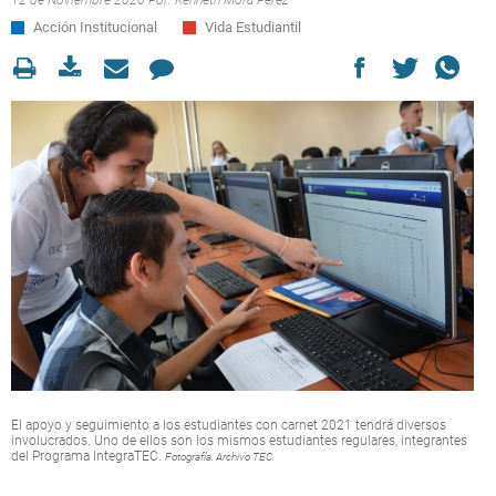
12 de Noviembre 2020 Por:
Kenneth Mora Pérez
Acción Institucional
Vida Estudiantil
El apoyo y seguimiento a los estudiantes con carnet 2021 tendrá diversos
involucrados. Uno de ellos son los mismos estudiantes regulares, integrantes
del Programa IntegraTEC.
Fotografía. Archivo TEC.