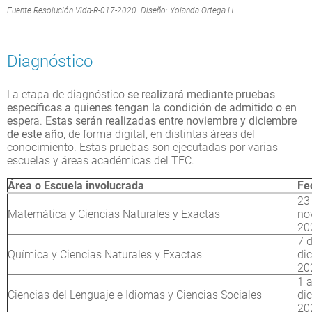
Fuente Resolución Vida-R-017-2020. Diseño: Yolanda Ortega H.
Diagnóstico
La etapa de diagnóstico
se realizará mediante pruebas
específicas a quienes tengan la condición de admitido o en
esper
a.
Estas serán realizadas entre noviembre y diciembre
de este año
, de forma digital, en distintas áreas del
conocimiento. Estas pruebas son ejecutadas por varias
escuelas y áreas académicas del TEC.
Área o Escuela involucrada
Fe
23
Matemática y Ciencias Naturales y Exactas
no
20
7 
Química y Ciencias Naturales y Exactas
di
20
1 a
Ciencias del Lenguaje e Idiomas y Ciencias Sociales
di
20