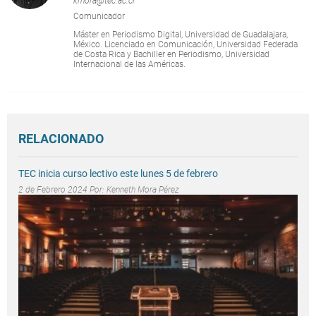
kmora@tec.ac.cr
Comunicador
Máster en Periodismo Digital, Universidad de Guadalajara,
México. Licenciado en Comunicación, Universidad Federada
de Costa Rica y Bachiller en Periodismo, Universidad
Internacional de las Américas.
RELACIONADO
TEC inicia curso lectivo este lunes 5 de febrero
2 de Febrero 2024 Por:
Kenneth Mora Pérez