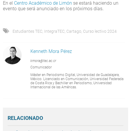
En el
Centro Académico de Limón
se estará haciendo un
evento que será anunciado en los próximos días
.
Estudiantes TEC
,
IntegraTEC
,
Cartago
,
Curso lectivo 2024
Kenneth Mora Pérez
kmora@tec.ac.cr
Comunicador
Máster en Periodismo Digital, Universidad de Guadalajara,
México. Licenciado en Comunicación, Universidad Federada
de Costa Rica y Bachiller en Periodismo, Universidad
Internacional de las Américas.
RELACIONADO