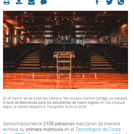
En el Centro de las Artes del Campus Tecnológico Central Cartago, se realizará
el
Acto de Bienvenida para los estudiantes de nuevo ingreso
en tres bloques
según la carrera respectiva. Fotografía: Archivo OCM.
Aproximadamente
2100 personas
realizaron de manera
exitosa su
primera matrícula
en el
Tecnológico de Costa