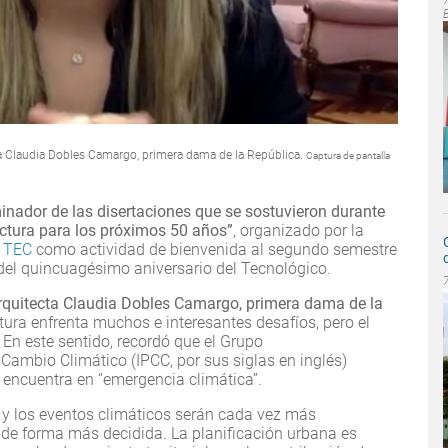
cta Claudia Dobles Camargo, primera dama de la República.
Captura de pantalla
nador de las disertaciones que se sostuvieron durante
ectura para los próximos 50 años”
, organizado por la
l
TEC
como actividad de bienvenida al segundo semestre
 del quincuagésimo aniversario del Tecnológico.
rquitecta Claudia Dobles Camargo, primera dama de la
ctura enfrenta muchos e interesantes desafíos, pero el
. En este sentido, recordó que el Grupo
Cambio Climático (IPCC, por sus siglas en inglés)
e encuentra en “emergencia climática”.
 y los eventos climáticos serán cada vez más
ar de forma más decidida. La planificación urbana es