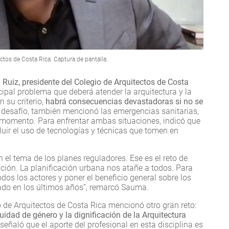
ctos de Costa Rica. Captura de pantalla.
Ruiz, presidente del Colegio de Arquitectos de Costa
ncipal problema que deberá atender la arquitectura y la
 su criterio,
habrá consecuencias devastadoras si no se
e desafío, también mencionó las emergencias sanitarias,
 momento. Para enfrentar ambas situaciones, indicó que
luir el uso de tecnologías y técnicas que tomen en
 el tema de los planes reguladores. Ese es el reto de
ción. La planificación urbana nos atañe a todos. Para
os los actores y poner el beneficio general sobre los
llado en los últimos años”, remarcó Sauma.
o de Arquitectos de Costa Rica mencionó otro gran reto:
uidad de género y la dignificación de la Arquitectura
, señaló que el aporte del profesional en esta disciplina es