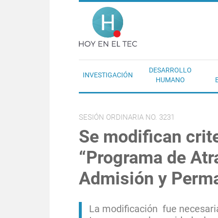
Pasar al contenido principal
Hoy en el T
DESARROLLO
INVESTIGACIÓN
HUMANO
SESIÓN ORDINARIA NO. 3231
Se modifican crit
“Programa de Atra
Admisión y Perm
La modificación fue necesari