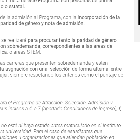
ión meta de este Programa son personas de primer
o o estatal.
de la admisión al Programa, con la i
ncorporación de la
de paridad de género y nota de admisión.
 se realizará
para procurar tanto la paridad de género
con sobredemanda, correspondientes a las áreas de
tica
. o áreas STEM.
 las carreras que presenten sobredemanda y estén
la asgnación con una selección de forma alterna, entre
ujer
, siempre respetando los criterios como el puntaje de
para el Programa de Atracción, Selección, Admisión y
s incisos a.4, a.7 (apartado Condiciones de ingreso), f,
no esté ni haya estado antes matriculado en el Instituto
ra universidad. Para el caso de estudiantes que
tuciones u organizaciones que atiendan población en