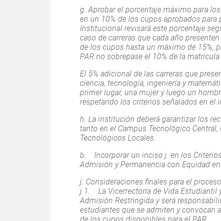
g. Aprobar el porcentaje máximo para 
en un 10% de los cupos aprobados para pr
Institucional revisará este porcentaje se
caso de carreras que cada año presente
de los cupos hasta un máximo de 15%, para
PAR no sobrepase el 10% de la matrícula 
El 5% adicional de las carreras que pres
ciencia, tecnología, ingeniería y matemát
primer lugar, una mujer y luego un hombr
respetando los criterios señalados en el i
h. La institución deberá garantizar los r
tanto en el Campus Tecnológico Central
Tecnológicos Locales.
b. Incorporar un inciso j. en los Criteri
Admisión y Permanencia con Equidad en el
j. Consideraciones finales para el proce
j.1. La Vicerrectoría de Vida Estudiantil
Admisión Restringida y será responsabilida
estudiantes que se admiten y convocan 
de los cupos disponibles para el PAR.