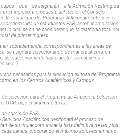
los cupos que se asignarán a la Admisión Restringida
imer ingreso, a propuesta del Rector; el Consejo
gún la evaluación del Programa. Adicionalmente, y en el
n sobredemanda de estudiantes PAR, aprobar ampliación
 lo cual se ha de considerar que, la matrícula total del
total de primer ingreso.
enten sobredemanda, correspondientes a las áreas de
ica, se asignará seleccionando de manera alterna, en
e, así sucesivamente hasta agotar los espacios y
nciso a.7
ecursos necesarios para la ejecución exitosa del Programa,
, como en los Centros Académicos y Campus
os de selección para el Programa de Atracción, Selección,
 ITCR, bajo el siguiente texto:
so de admisión PAR
 y Servicios Académicos gestionará el proceso de
d de su titular comunicar la lista definitiva de las y los
a cada carrera, procurando el máximo aprovechamiento