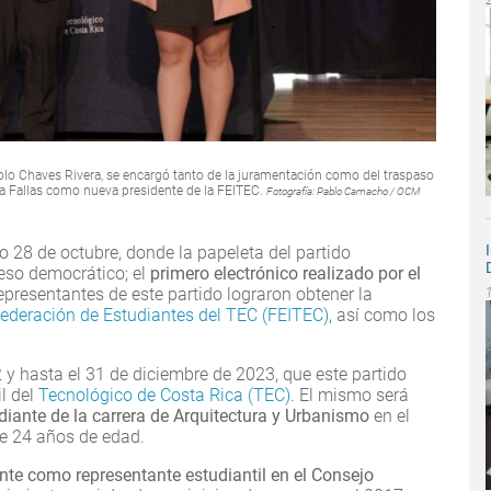
Pablo Chaves Rivera, se encargó tanto de la juramentación como del traspaso
da Fallas como nueva presidente de la FEITEC.
Fotografía: Pablo Camacho / OCM
o 28 de octubre, donde la papeleta del partido
ceso democrático; el
primero electrónico realizado por el
representantes de este partido lograron obtener la
ederación de Estudiantes del TEC (FEITEC)
, así como los
2 y hasta el 31 de diciembre de 2023, que este partido
l del
Tecnológico de Costa Rica (TEC)
. El mismo será
diante de la carrera de Arquitectura y Urbanismo
en el
e 24 años de edad.
te como representante estudiantil en el Consejo