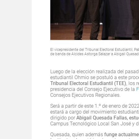
El vicepresidente del Tribunal Electoral Estudiantil, 
de banda de Alcides Astorga Salazar a Abigail Quesa
Luego de la elección realizada del pasad
estudiantil Ohmio se postuló a este pro
Tribunal Electoral Estudiantil (TEE)
, los 
presidencia del Consejo Ejecutivo de la
F
Consejos Ejecutivos Regionales.
Será a partir de este 1.º de enero de 202
estará a cargo del movimiento estudianti
dirigido por
Abigail Quesada Fallas, estu
Campus Tecnológico Local San José y d
Quesada, quien además
funge actualmen