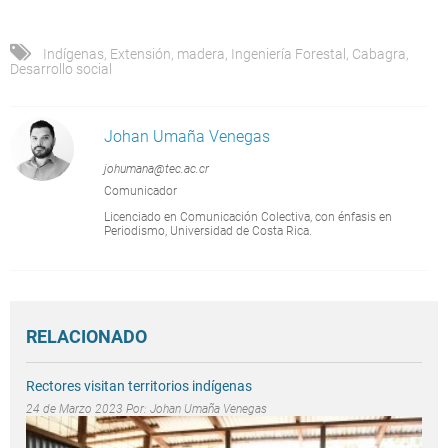
Indígenas
,
Extensión
,
madera
,
Ingeniería Forestal
,
Cabagra
,
Desarrollo social
Johan Umaña Venegas
johumana@tec.ac.cr
Comunicador
Licenciado en Comunicación Colectiva, con énfasis en
Periodismo, Universidad de Costa Rica.
RELACIONADO
Rectores visitan territorios indígenas
24 de Marzo 2023 Por:
Johan Umaña Venegas