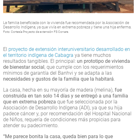
La familia beneficiada con la vivienda fue recomendada por la Asociación de
Desarrollo Indígena, ya que vivía en extrema pobreza y tiene una hija enferma.
Foto: Cortesía Proyecto de extensión FS Conare.
El
proyecto de extensión interuniversitario desarrollado en
el territorio indígena de Cabagra
ya tiene muchos
resultados tangibles. El principal:
un prototipo de vivienda
de bienestar social
, que cumple con los requerimientos
mínimos de garantía del Banhvi y se adapta a las
necesidades y gustos de la familia que la habitará
.
La casa, hecha en su mayoría de madera (melina),
fue
construida en tan solo 14 días y se entregó a una familia
que en extrema pobreza
que fue seleccionada por la
Asociación de Desarrollo Indígena (ADI), ya que su hija
padece cáncer y, por recomendación del Hospital Nacional
de Niños, requería de condiciones más propicias para
atender su padecimiento.
“Me parece bonita la casa, queda bien para lo que