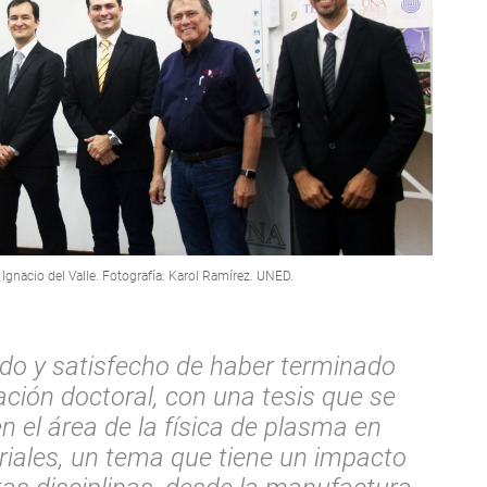
Ignacio del Valle. Fotografía: Karol Ramírez. UNED.
do y satisfecho de haber terminado
ación doctoral, con una tesis que se
n el área de la física de plasma en
riales, un tema que tiene un impacto