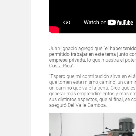
Juan Ignacio agregó que “
el haber tenid
permitido trabajar en este tema junto co
empresa privada,
lo que muestra el pot
Costa Rica”.
“Espero que mi contribución sirva en el
que tomen este mismo camino, un camino
un camino que vale la pena. Creo que e
generar más emprendimientos y más empr
sus distintos aspectos, que al final, se c
aseguró Del Valle Gamboa.