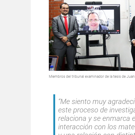
Miembros del tribunal examinador de la tesis de Juan 
“Me siento muy agradeci
este proceso de investig
relaciona y se enmarca e
interacción con los mate