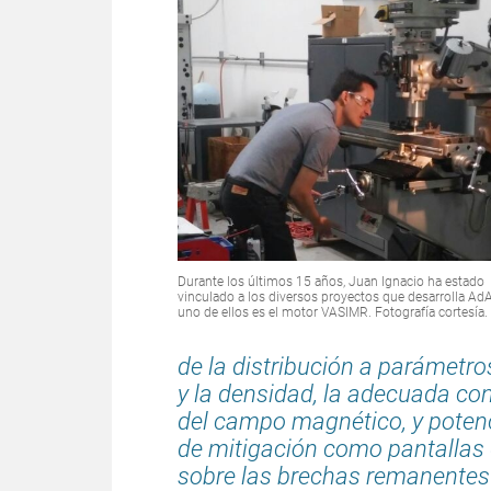
Durante los últimos 15 años, Juan Ignacio ha estado
vinculado a los diversos proyectos que desarrolla AdA
uno de ellos es el motor VASIMR. Fotografía cortesía.
de la distribución a parámetr
y la densidad, la adecuada con
del campo magnético, y poten
de mitigación como pantallas 
sobre las brechas remanentes