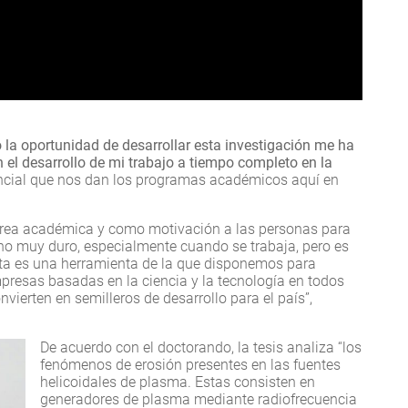
o la oportunidad de desarrollar esta investigación me ha
n el desarrollo de mi trabajo a tiempo completo en la
encial que nos dan los programas académicos aquí en
 área académica y como motivación a las personas para
 muy duro, especialmente cuando se trabaja, pero es
sta es una herramienta de la que disponemos para
esas basadas en la ciencia y la tecnología en todos
onvierten en semilleros de desarrollo para el país”,
De acuerdo con el doctorando, la tesis analiza “los
fenómenos de erosión presentes en las fuentes
helicoidales de plasma. Estas consisten en
generadores de plasma mediante radiofrecuencia