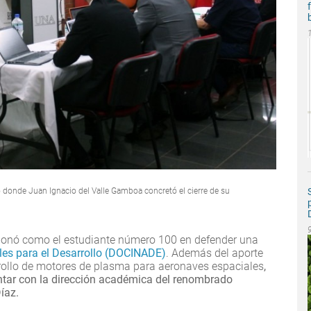
io donde Juan Ignacio del Valle Gamboa concretó el cierre de su
ionó como el estudiante número 100 en defender una
les para el Desarrollo (DOCINADE)
. Además del aporte
arrollo de motores de plasma para aeronaves espaciales
,
ntar con la dirección académica del renombrado
íaz.