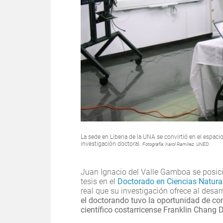
La sede en Liberia de la UNA se convirtió en el espac
investigación doctoral.
Fotografía: Karol Ramírez. UNED.
Juan Ignacio del Valle Gamboa se posic
tesis en el
Doctorado en Ciencias Natura
real que su investigación ofrece al des
el doctorando tuvo la oportunidad de co
científico costarricense Franklin Chang D