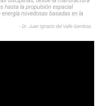
ntas disciplinas, desde la manufactura
es hasta la propulsión espacial
de energía novedosas basadas en la
Dr. Juan Ignacio del Valle Gamboa.