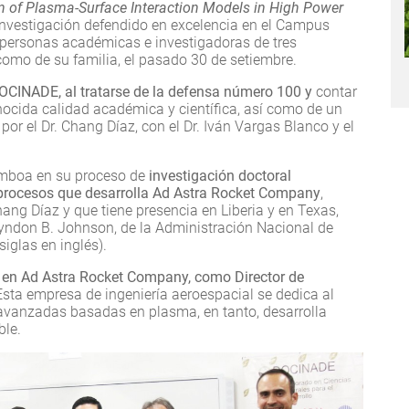
n of Plasma-Surface Interaction Models in High Power
investigación defendido en excelencia en el Campus
e personas académicas e investigadoras de tres
 como de su familia, el pasado 30 de setiembre.
DOCINADE, al tratarse de la defensa número 100 y
contar
ocida calidad académica y científica, así como de un
r el Dr. Chang Díaz, con el Dr. Iván Vargas Blanco y el
amboa en su proceso de
investigación doctoral
 procesos que desarrolla Ad Astra Rocket Company
,
ang Díaz y que tiene presencia en Liberia y en Texas,
Lyndon B. Johnson, de la Administración Nacional de
iglas en inglés).
 en Ad Astra Rocket Company, como Director de
 Esta empresa de ingeniería aeroespacial se dedica al
 avanzadas basadas en plasma, en tanto, desarrolla
ble.