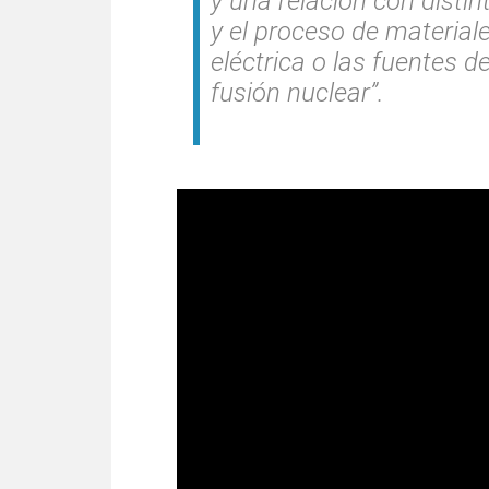
y una relación con disti
y el proceso de material
eléctrica o las fuentes 
fusión nuclear”.