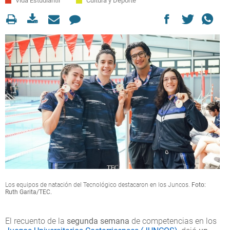
Vida Estudiantil
Cultura y Deporte
Los equipos de natación del Tecnológico destacaron en los Juncos.
Foto:
Ruth Garita/TEC.
El recuento de la
segunda semana
de competencias en los