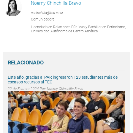
Noemy Chinchilla Bravo
nchinchilla@tec.ac.cr
Comunicadora
Licenciada en Relaciones Públicas y Bachiller en Periodismo,
Universidad Autónoma de Centro América.
RELACIONADO
Este año, gracias al PAR ingresaron 123 estudiantes más de
escasos recursos al TEC
22 de Febrero 2024 Por:
Noemy Chinchilla Bravo