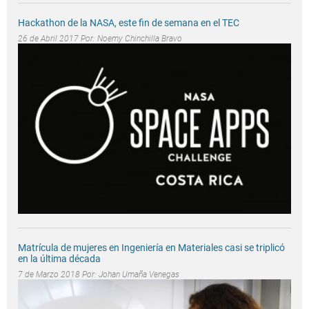
Hackathon de la NASA, este fin de semana en el TEC
26 de Abril 2017 Por:
Noemy Chinchilla Bravo
Matrícula de mujeres en Ingeniería en Materiales casi se triplicó
en la última década
7 de Marzo 2018 Por:
Johan Umaña Venegas