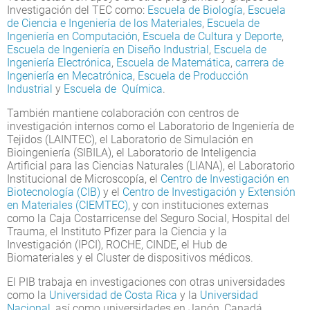
Investigación del TEC como:
Escuela de Biología
,
Escuela
de Ciencia e Ingeniería de los Materiales
,
Escuela de
Ingeniería en Computación
,
Escuela de Cultura y Deporte
,
Escuela de Ingeniería en Diseño Industrial
,
Escuela de
Ingeniería Electrónica
,
Escuela de Matemática
,
carrera de
Ingeniería en Mecatrónica
,
Escuela de Producción
Industrial
y
Escuela de Química
.
También mantiene colaboración con centros de
investigación internos como el Laboratorio de Ingeniería de
Tejidos (LAINTEC), el Laboratorio de Simulación en
Bioingeniería (SIBILA), el Laboratorio de Inteligencia
Artificial para las Ciencias Naturales (LIANA), el Laboratorio
Institucional de Microscopía, el
Centro de Investigación en
Biotecnología (CIB)
y el
Centro de Investigación y Extensión
en Materiales (CIEMTEC)
, y con instituciones externas
como la Caja Costarricense del Seguro Social, Hospital del
Trauma, el Instituto Pfizer para la Ciencia y la
Investigación (IPCI), ROCHE, CINDE, el Hub de
Biomateriales y el Cluster de dispositivos médicos.
El PIB trabaja en investigaciones con otras universidades
como la
Universidad de Costa Rica
y la
Universidad
Nacional
, así como universidades en Japón, Canadá,