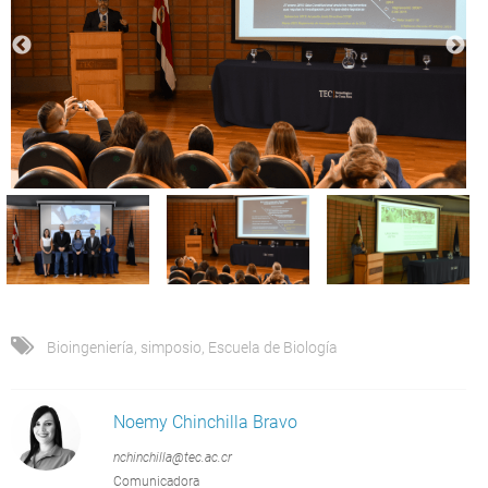
Bioingeniería
,
simposio
,
Escuela de Biología
Noemy Chinchilla Bravo
nchinchilla@tec.ac.cr
Comunicadora