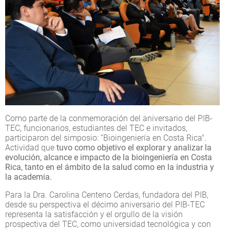
Como parte de la conmemoración del aniversario del PIB-
TEC, funcionarios, estudiantes del TEC e invitados,
participaron del simposio: “Bioingeniería en Costa Rica".
Actividad que
tuvo como objetivo el explorar y analizar la
evolución, alcance e impacto de la bioingeniería en Costa
Rica, tanto en el ámbito de la salud como en la industria y
la academia.
Para la Dra. Carolina Centeno Cerdas, fundadora del PIB,
desde su perspectiva el décimo aniversario del PIB-TEC
representa la satisfacción y el orgullo de la visión
prospectiva del TEC, como universidad tecnológica y con