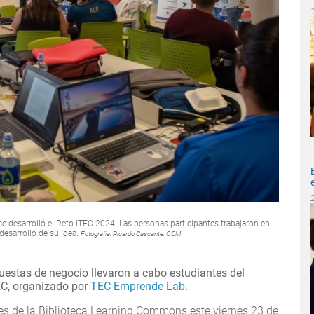
 desarrolló el Reto iTEC 2024. Las personas participantes trabajaron en
 desarrollo de su idea.
Fotografía: Ricardo Cascante. OCM
uestas de negocio llevaron a cabo estudiantes del
EC, organizado por
TEC Emprende Lab
.
nes de la Biblioteca Learning Commons este viernes 23 de