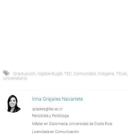
Graduación
,
Ngäbe-Buglé
,
TEC
,
Comunidad
,
Indígena
,
Título
,
Universitario
Irina Grajales Navarrete
igrajales@tec.ac.cr
Periodista y Politóloga
Máster en Diplomacia, Universidad de Costa Rica.
Licenciada en Comunicación