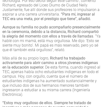
tecnología. Por eso decidí seguir este camino”, comentó
Richard, egresado del Liceo Diurno de Ciudad Neily.
Justamente, fue allí donde sus profesores lo impulsaron a
aspirar a una carrera universitaria.
“Para mí, ingresar al
TEC era una meta, por el prestigio que tiene”, añadió.
Aunque su familia no pudo acompañarlo presencialmente
en la ceremonia, debido a la distancia, Richard compartió
la alegría del momento con ellos a través de llamadas
. “Ya
hablé con mi mamá, está muy orgullosa. Me dijo: ‘Esto se
siente muy bonito’. Mi papá es más reservado, pero yo sé
que él también está orgulloso”, relató.
Más allá de su propio logro,
Richard ha trabajado
activamente para abrir camino a otros jóvenes indígenas
en la educación superior.
De esta forma, cuando ingresó al
TEC, apenas había ocho estudiantes indígenas en todo el
campus. Hoy, con orgullo, cuenta que el número de
estudiantes indígenas ha aumentado sustancialmente y
que incluso dos de sus hermanos menores también
ingresaron a estudiar a su misma carrera (Ingeniería
Electrónica).
“Estoy muy orgulloso de ellos. Siempre he tratado de