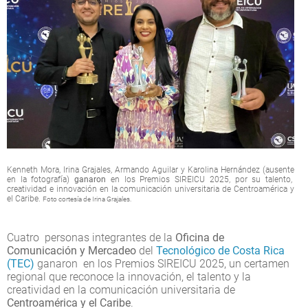
Kenneth Mora, Irina Grajales, Armando Aguilar y Karolina Hernández (ausente
en la fotografía)
ganaron
en los Premios SIREICU 2025, por su talento,
creatividad e innovación en la comunicación universitaria de Centroamérica y
el Caribe.
Foto cortesía de Irina Grajales.
Cuatro personas integrantes de la
Oficina de
Comunicación y Mercadeo
del
Tecnológico de Costa Rica
(TEC)
ganaron en los Premios SIREICU 2025, un certamen
regional que reconoce la innovación, el talento y la
creatividad en la comunicación universitaria de
Centroamérica y el Caribe
.