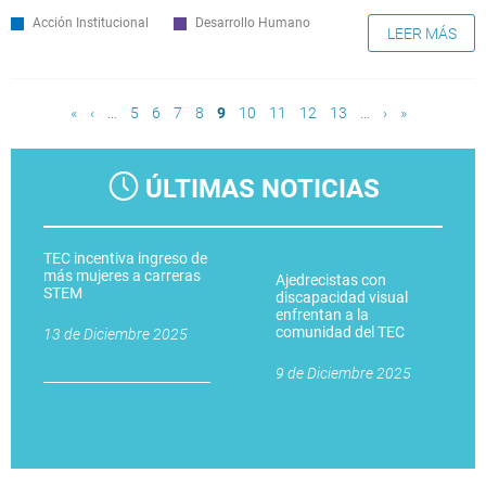
Acción Institucional
Desarrollo Humano
LEER MÁS
Páginas
«
‹
…
5
6
7
8
9
10
11
12
13
…
›
»
ÚLTIMAS NOTICIAS
TEC incentiva ingreso de
más mujeres a carreras
Ajedrecistas con
STEM
discapacidad visual
enfrentan a la
comunidad del TEC
13 de Diciembre 2025
9 de Diciembre 2025