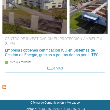
CENTRO DE INVESTIGACIÓN EN PROTECCIÓN AMBIENTAL
(CIPA)
Empresas obtienen certificación ISO en Sistemas de
Gestión de Energía, gracias a pautas dadas por el TEC
Medio Ambiente
LEER MÁS
Oficina de Comunicación y Mercadeo
Teléfono:
(506) 2550-2218
/
(506) 2550-9194