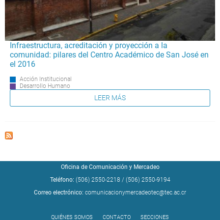
Infraestructura, acreditación y proyección a la
comunidad: pilares del Centro Académico de San José en
el 2016
Acción Institucional
Desarrollo Humano
LEER MÁS
Oficina de Comunicación y Mercadeo
Teléfono:
(506) 2550-2218
/
(506) 2550-9194
Correo electrónico:
comunicacionymercadeotec@tec.ac.cr
QUIÉNES SOMOS
CONTACTO
SECCIONES