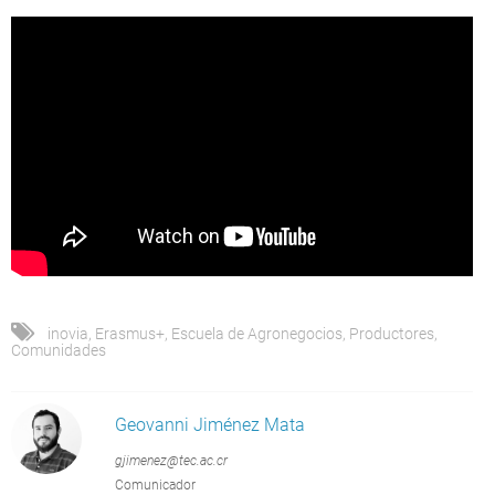
inovia
,
Erasmus+
,
Escuela de Agronegocios
,
Productores
,
Comunidades
Geovanni Jiménez Mata
gjimenez@tec.ac.cr
Comunicador