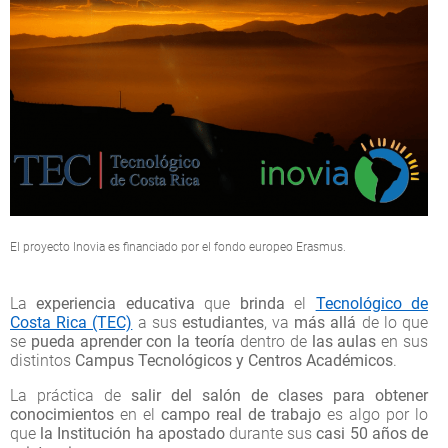
El proyecto Inovia es financiado por el fondo europeo Erasmus.
La
experiencia educativa
que
brinda
el
Tecnológico de
Costa Rica (TEC)
a sus
estudiantes
, va
más allá
de lo que
se
pueda aprender con la teoría
dentro de
las aulas
en sus
distintos
Campus Tecnológicos y Centros Académicos
.
La práctica de
salir del salón de clases para obtener
conocimientos
en el
campo real de trabajo
es algo por lo
que
la Institución ha apostado
durante sus
casi 50 años de