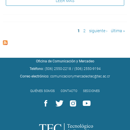
LEER MÁS
Páginas
1
2
siguiente ›
última »
Oficina de Comunicación y Mercadeo
Teléfono:
(506) 2550-2218
/
(506) 2550-9194
Correo electrónico:
comunicacionymercadeotec@tec.ac.cr
QUIÉNES SOMOS
CONTACTO
SECCIONES