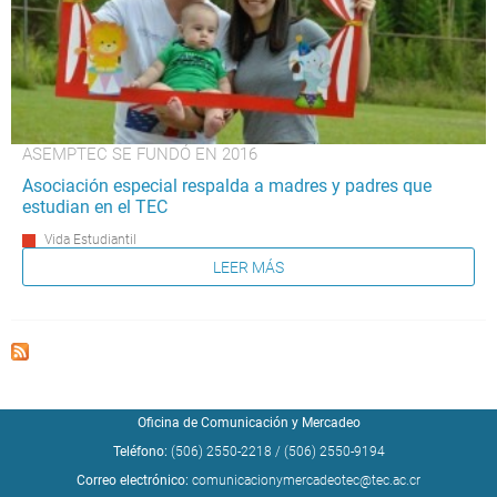
ASEMPTEC SE FUNDÓ EN 2016
Asociación especial respalda a madres y padres que
estudian en el TEC
Vida Estudiantil
LEER MÁS
Oficina de Comunicación y Mercadeo
Teléfono:
(506) 2550-2218
/
(506) 2550-9194
Correo electrónico:
comunicacionymercadeotec@tec.ac.cr