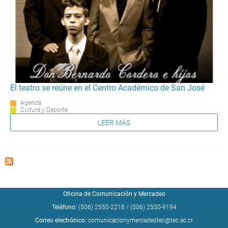
El teatro se reúne en el Centro Académico de San José
Agenda
Cultura y Deporte
LEER MÁS
Oficina de Comunicación y Mercadeo
Teléfono:
(506) 2550-2218
/
(506) 2550-9194
Correo electrónico:
comunicacionymercadeotec@tec.ac.cr