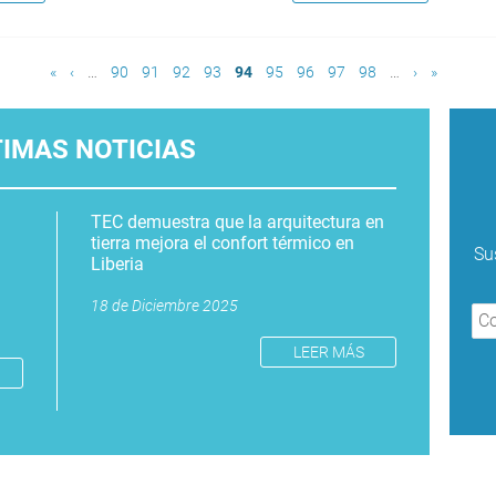
«
‹
…
90
91
92
93
94
95
96
97
98
…
›
»
TIMAS NOTICIAS
TEC demuestra que la arquitectura en
tierra mejora el confort térmico en
Su
Liberia
18 de Diciembre 2025
LEER MÁS