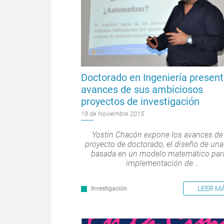
Doctorado en Ingeniería presen
avances de sus ambiciosos
proyectos de investigación
19 de Noviembre 2015
Yostin Chacón expone los avances de
proyecto de doctorado, el diseño de una
basada en un modelo matemático para
implementación de...
LEER M
Investigación