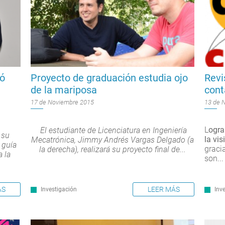
tó
Proyecto de graduación estudia ojo
Revi
de la mariposa
cont
17 de Noviembre 2015
13 de 
L
ogra
El estudiante de Licenciatura en Ingeniería
 su
la vis
Mecatrónica, Jimmy Andrés Vargas Delgado (a
 guía
graci
la derecha), realizará su proyecto final de...
 la
son...
ÁS
LEER MÁS
Investigación
Inv