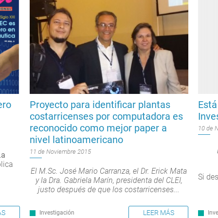
ero
Proyecto para identificar plantas
Está
costarricenses por computadora es
Inve
reconocido como mejor paper a
10 de 
nivel latinoamericano
11 de Noviembre 2015
La
lica
El M.Sc. José Mario Carranza, el Dr. Erick Mata
Si de
y la Dra. Gabriela Marín, presidenta del CLEI,
justo después de que los costarricenses...
ÁS
LEER MÁS
Inv
Investigación