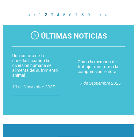
Páginas
«
‹
1
2
3
4
5
6
7
8
9
…
›
»
ÚLTIMAS NOTICIAS
Una cultura de la
crueldad: cuando la
Cómo la memoria de
diversión humana se
trabajo transforma la
alimenta del sufrimiento
comprensión lectora
animal
17 de Septiembre 2025
13 de Noviembre 2025