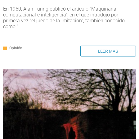
En 1950, Alan Turing publicó el artículo “Maquinaria
computacional e inteligencia”, en el que introdujo por
primera vez “el juego de la imitación”, también conocido
como “
...
Opinión
LEER MÁS