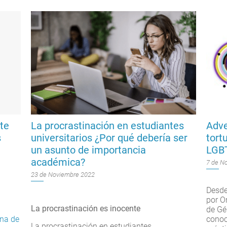
te
La procrastinación en estudiantes
Adve
s
universitarios ¿Por qué debería ser
tort
un asunto de importancia
LGB
académica?
7 de N
23 de Noviembre 2022
Desde
por O
La procrastinación es inocente
de Gé
ina de
conoc
La procrastinación en estudiantes