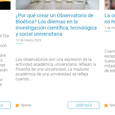
¿Por qué crear un Observatorio de
La c
Bioética? Los dilemas en la
no 
investigación científica, tecnológica
1 de F
y social universitaria
el Día
10 de Marzo 2023
 con
Cuand
are.
escap
Los observatorios son una expresión de la
s,
cuerp
actividad académica universitaria: reflejan la
nes
mitad
filosofía de una universidad. La madurez
uscan
de est
académica de una universidad se refleja
cuando...
or
re
LEER MÁS
ÁS
Opinión
Opi