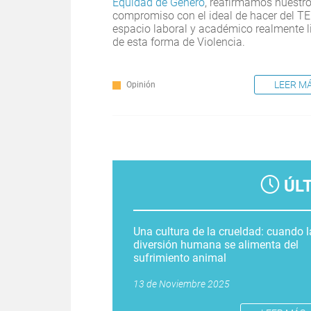
Equidad de Género
, reafirmamos nuestr
compromiso con el ideal de hacer del T
espacio laboral y académico realmente l
de esta forma de Violencia.
LEER M
Opinión
Páginas
ÚL
Una cultura de la crueldad: cuando l
diversión humana se alimenta del
sufrimiento animal
13 de Noviembre 2025