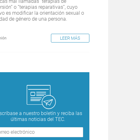
icas mal llamadas “terapias de
rsión” o “terapias reparativas”, cuyo
ivo es modificar la orientación sexual o
idad de género de una persona.
LEER MÁS
nión
scríbase a nuestro boletín y reciba las
últimas noticias del TEC.