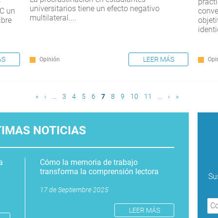
o
práct
universitarios tiene un efecto negativo
EC un
conve
multilateral....
ibre
objet
ident
ÁS
LEER MÁS
Opinión
Opi
«
‹
…
3
4
5
6
7
8
9
10
11
…
›
»
TIMAS NOTICIAS
a
Cómo la memoria de trabajo
transforma la comprensión lectora
Su
17 de Septiembre 2025
LEER MÁS