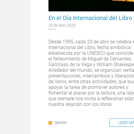
En el Día Internacional del Libro
20 de Abril 2023
Desde 1995, cada 23 de abril se celebra 
Internacional del Libro, fecha simbólica
establecida por la UNESCO que coincide
el fallecimiento de Miguel de Cervantes,
Garcilaso de la Vega y William Shakespe
Alrededor del mundo, se organizan venta
presentaciones, intercambios y liberacio
de libros, entre otras actividades, que b
apoyar la tarea de promover autores y
fomentar el placer por la lectura, una lab
que siempre nos invita a reflexionar sob
nuestra relación con los libros.
LEER M
Opinión