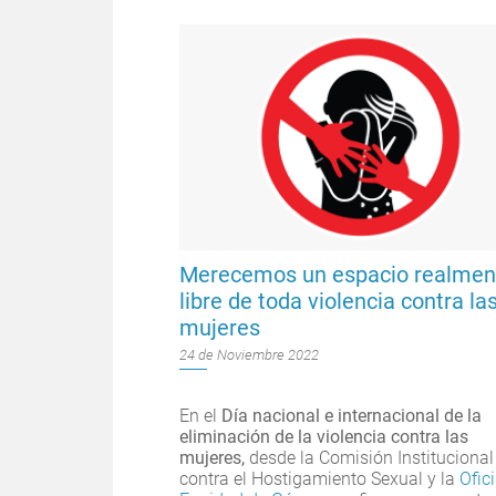
Merecemos un espacio realmen
libre de toda violencia contra la
mujeres
24 de Noviembre 2022
En el
Día nacional e internacional de la
eliminación de la violencia contra las
mujeres,
desde la Comisión Institucional
contra el Hostigamiento Sexual y la
Ofic