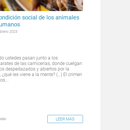
ondición social de los animales
humanos
ebrero 2023
o ustedes pasan junto a los
arates de las carnicerías, donde cuelgan
os despedazados y abiertos por la
, ¿qué les viene a la mente? (…) El crimen
os...
LEER MÁS
nión