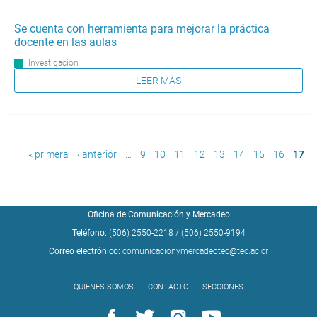
Se cuenta con herramienta para mejorar la práctica
docente en las aulas
Investigación
LEER MÁS
Páginas
« primera
‹ anterior
…
9
10
11
12
13
14
15
16
17
Oficina de Comunicación y Mercadeo
Teléfono:
(506) 2550-2218
/
(506) 2550-9194
Correo electrónico:
comunicacionymercadeotec@tec.ac.cr
QUIÉNES SOMOS
CONTACTO
SECCIONES