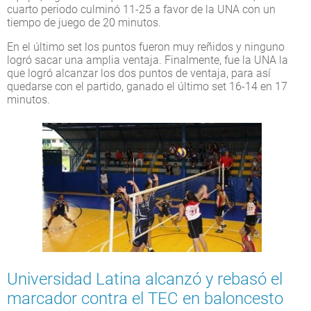
cuarto periodo culminó 11-25 a favor de la UNA con un
tiempo de juego de 20 minutos.
En el último set los puntos fueron muy reñidos y ninguno
logró sacar una amplia ventaja. Finalmente, fue la UNA la
que logró alcanzar los dos puntos de ventaja, para así
quedarse con el partido, ganado el último set 16-14 en 17
minutos.
Universidad Latina alcanzó y rebasó el
marcador contra el TEC en baloncesto