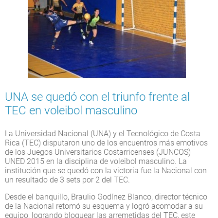
UNA se quedó con el triunfo frente al
TEC en voleibol masculino
La Universidad Nacional (UNA) y el Tecnológico de Costa
Rica (TEC) disputaron uno de los encuentros más emotivos
de los Juegos Universitarios Costarricenses (JUNCOS)
UNED 2015 en la disciplina de voleibol masculino. La
institución que se quedó con la victoria fue la Nacional con
un resultado de 3 sets por 2 del TEC.
Desde el banquillo, Braulio Godínez Blanco, director técnico
de la Nacional retomó su esquema y logró acomodar a su
equipo, logrando bloquear las arremetidas del TEC, este