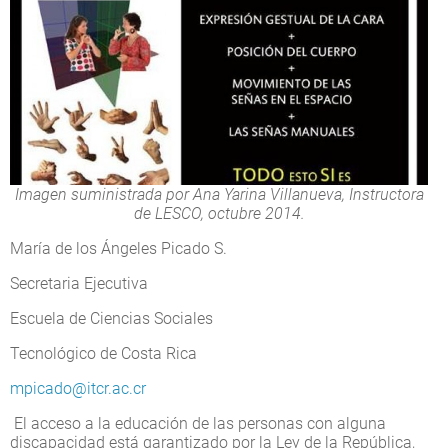
Imagen suministrada por Ana Yarina Villanueva, Instructora
de LESCO, octubre 2014.
María de los Ángeles Picado S.
Secretaria Ejecutiva
Escuela de Ciencias Sociales
Tecnológico de Costa Rica
mpicado@itcr.ac.cr
El acceso a la educación de las personas con alguna
discapacidad está garantizado por la Ley de la República,