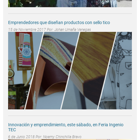
Emprendedores que diseñan productos con sello tico
15 de Noviembre 2017 Por:
Johan Umaña Venegas
Innovación y emprendimiento, este sábado, en Feria Ingenio
TEC
6 de Junio 2018 Por:
Noemy Chinchilla Bravo