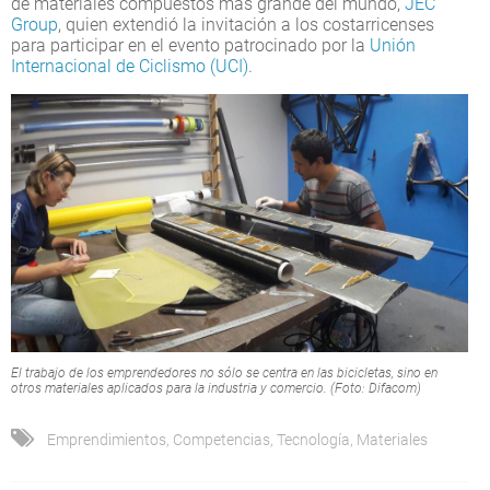
de materiales compuestos más grande del mundo,
JEC
Group
, quien extendió la invitación a los costarricenses
para participar en el evento patrocinado por la
Unión
Internacional de Ciclismo (UCI)
.
El trabajo de los emprendedores no sólo se centra en las bicicletas, sino en
otros materiales aplicados para la industria y comercio. (Foto: Difacom)
Emprendimientos
,
Competencias
,
Tecnología
,
Materiales