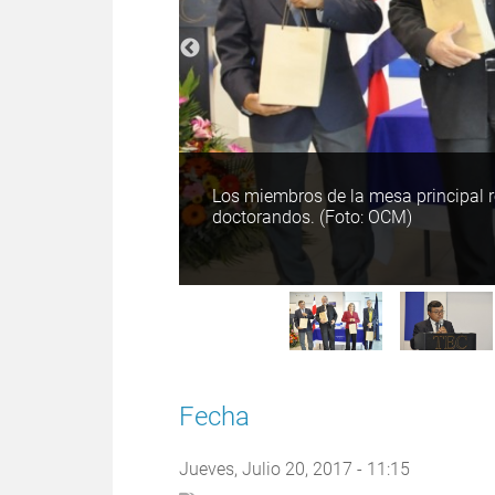
Los miembros de la mesa principal r
doctorandos. (Foto: OCM)
Fecha
checo, Claudia
OCM)
Jueves, Julio 20, 2017 - 11:15