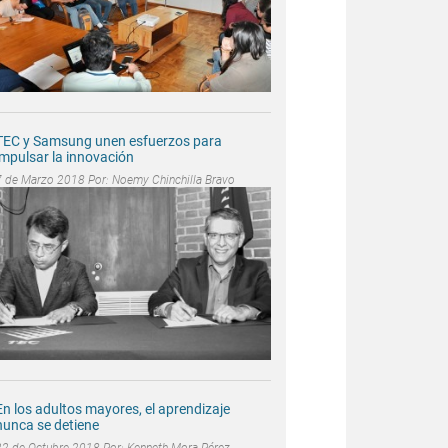
TEC y Samsung unen esfuerzos para
impulsar la innovación
7 de Marzo 2018 Por:
Noemy Chinchilla Bravo
En los adultos mayores, el aprendizaje
nunca se detiene
22 de Octubre 2018 Por:
Kenneth Mora Pérez