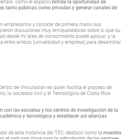
 señaló cómo el espacio
brinda la oportunidad de
es tanto públicas como privadas y generar canales de
 con empresarios y conocer de primera mano sus
ecieron discusiones muy enriquecedoras sobre lo que su
dad desde mí área de conocimiento puede apoyar; y la
ia entre ambos (universidad y empresa) para desarrollar
Centro de Vinculación es quien facilita el proceso de
no, la sociedad civil y el Tecnológico de Costa Rica
 con las escuelas y los centros de investigación de la
 académica y tecnológica y establecer así alianzas
ador de esta Instancia del TEC, destacó como la
muestra
ra el país son clave para la articulación de los sectores