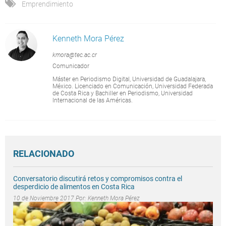
Emprendimiento
Kenneth Mora Pérez
kmora@tec.ac.cr
Comunicador
Máster en Periodismo Digital, Universidad de Guadalajara,
México. Licenciado en Comunicación, Universidad Federada
de Costa Rica y Bachiller en Periodismo, Universidad
Internacional de las Américas.
RELACIONADO
Conversatorio discutirá retos y compromisos contra el
desperdicio de alimentos en Costa Rica
10 de Noviembre 2017 Por:
Kenneth Mora Pérez