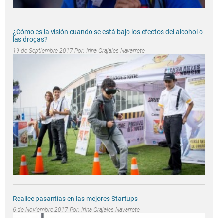
¿Cómo es la visión cuando se está bajo los efectos del alcohol o
las drogas?
19 de Septiembre 2017 Por:
Irina Grajales Navarrete
Realice pasantías en las mejores Startups
6 de Noviembre 2017 Por:
Irina Grajales Navarrete