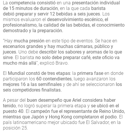
La
competencia consistió
en una
presentación individual
de 15 minutos de duración
, en la que cada
barista
debió preparar y servir 12 bebidas a seis jueces
. Los
mismos evaluaron el
desenvolvimiento escénico, el
profesionalismo, la calidad de las bebidas, el conocimiento
demostrado y la preparación.
“Hay
mucha presión
en este tipo de eventos. Se hace en
escenarios grandes y hay muchas cámaras, público y
jueces
. Uno debe
describir los sabores y aromas de lo que
sirve
. El barista
no solo debe preparar café, este oficio va
mucho más allá
”, explicó Bravo.
El
Mundial constó de tres etapas
: la
primera fase
en donde
participaron los
60 contendientes
, luego avanzaron los
mejores 16 a las semifinales
y de ahí se seleccionaron
los
seis competidores finalistas.
A pesar del
buen desempeño que Ariel considera haber
tenido
, no logró superar la primera etapa y
se ubicó en el
puesto 40
. El
campeón fue el representante de Reino Unido,
mientras que Japón y Hong Kong
completaron el podio
. El
país latinoamericano mejor ubicado fue El Salvador, en la
posición 25.