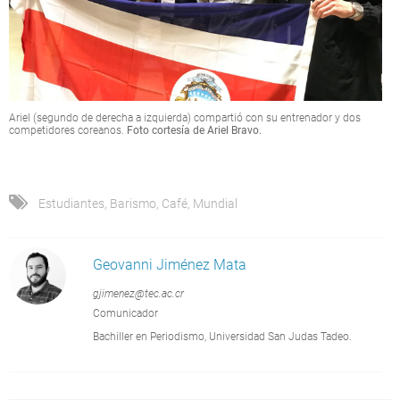
Ariel (segundo de derecha a izquierda) compartió con su entrenador y dos
competidores coreanos.
Foto cortesía de Ariel Bravo.
Estudiantes
,
Barismo
,
Café
,
Mundial
Geovanni Jiménez Mata
gjimenez@tec.ac.cr
Comunicador
Bachiller en Periodismo, Universidad San Judas Tadeo.