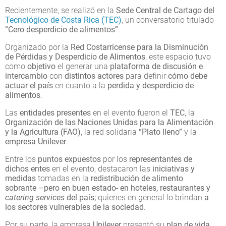
Recientemente, se realizó en la
Sede Central de Cartago del
Tecnológico de Costa Rica (TEC)
, un conversatorio titulado
“Cero desperdicio de alimentos”
.
Organizado por la
Red Costarricense para la Disminución
de Pérdidas y Desperdicio de Alimentos
, este espacio tuvo
como
objetivo
el generar una
plataforma de discusión e
intercambio
con
distintos actores
para definir
cómo debe
actuar el país
en cuanto a la
perdida y desperdicio de
alimentos
.
Las
entidades presentes
en el evento fueron el
TEC
, la
Organización de las Naciones Unidas para la Alimentación
y la Agricultura (FAO)
, la red solidaria
“Plato lleno”
y la
empresa Unilever
.
Entre los
puntos expuestos
por los
representantes de
dichos entes
en el evento, destacaron las
iniciativas y
medidas
tomadas en la
redistribución de alimento
sobrante –pero en buen estado- en hoteles, restaurantes y
catering services
del país;
quienes en general lo brindan
a
los sectores vulnerables de la sociedad
.
Por su parte, la empresa
Unilever
presentó su
plan de vida